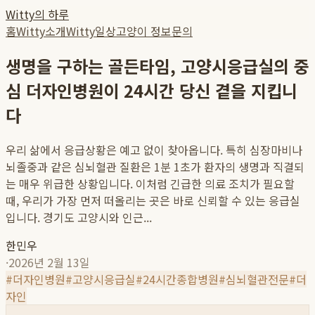
Witty의 하루
홈
Witty소개
Witty일상
고양이 정보
문의
생명을 구하는 골든타임, 고양시응급실의 중
심 더자인병원이 24시간 당신 곁을 지킵니
다
우리 삶에서 응급상황은 예고 없이 찾아옵니다. 특히 심장마비나
뇌졸중과 같은 심뇌혈관 질환은 1분 1초가 환자의 생명과 직결되
는 매우 위급한 상황입니다. 이처럼 긴급한 의료 조치가 필요할
때, 우리가 가장 먼저 떠올리는 곳은 바로 신뢰할 수 있는 응급실
입니다. 경기도 고양시와 인근...
한민우
·
2026년 2월 13일
#
더자인병원
#
고양시응급실
#
24시간종합병원
#
심뇌혈관전문
#
더
자인