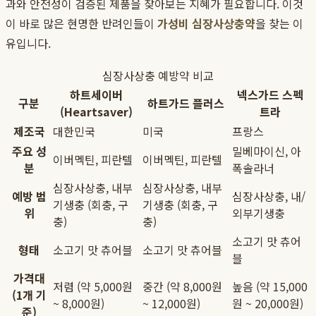
과와 안전성이 검증된 제품을 찾아보는 지혜가 필요합니다. 이것
이 바로 많은 현명한 반려인들이
가성비 심장사상충약
을 찾는 이
유입니다.
심장사상충 예방약 비교
하트세이버
넥스가드 스펙
구분
하트가드 플러스
(Heartsaver)
트라
제조국
대한민국
미국
프랑스
주요 성
밀베마이신, 아
이버멕틴, 피란텔
이버멕틴, 피란텔
분
폭솔라너
심장사상충, 내부
심장사상충, 내부
예방 범
심장사상충, 내/
기생충 (회충, 구
기생충 (회충, 구
위
외부기생충
충)
충)
소고기 맛 츄어
형태
소고기 맛 츄어블
소고기 맛 츄어블
블
가격대
저렴 (약 5,000원
중간 (약 8,000원
높음 (약 15,000
(1개 기
~ 8,000원)
~ 12,000원)
원 ~ 20,000원)
준)