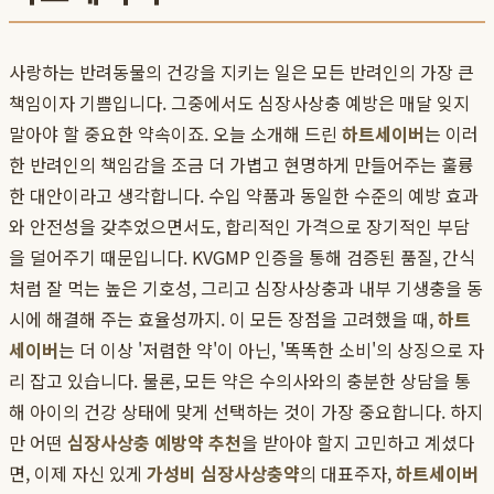
사랑하는 반려동물의 건강을 지키는 일은 모든 반려인의 가장 큰
책임이자 기쁨입니다. 그중에서도 심장사상충 예방은 매달 잊지
말아야 할 중요한 약속이죠. 오늘 소개해 드린
하트세이버
는 이러
한 반려인의 책임감을 조금 더 가볍고 현명하게 만들어주는 훌륭
한 대안이라고 생각합니다. 수입 약품과 동일한 수준의 예방 효과
와 안전성을 갖추었으면서도, 합리적인 가격으로 장기적인 부담
을 덜어주기 때문입니다. KVGMP 인증을 통해 검증된 품질, 간식
처럼 잘 먹는 높은 기호성, 그리고 심장사상충과 내부 기생충을 동
시에 해결해 주는 효율성까지. 이 모든 장점을 고려했을 때,
하트
세이버
는 더 이상 '저렴한 약'이 아닌, '똑똑한 소비'의 상징으로 자
리 잡고 있습니다. 물론, 모든 약은 수의사와의 충분한 상담을 통
해 아이의 건강 상태에 맞게 선택하는 것이 가장 중요합니다. 하지
만 어떤
심장사상충 예방약 추천
을 받아야 할지 고민하고 계셨다
면, 이제 자신 있게
가성비 심장사상충약
의 대표주자,
하트세이버