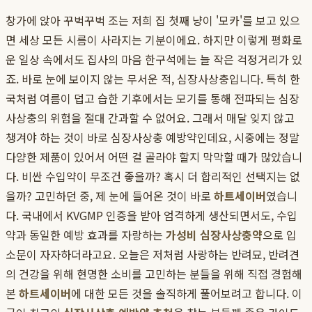
창가에 앉아 꾸벅꾸벅 조는 저희 집 첫째 냥이 '모카'를 보고 있으
면 세상 모든 시름이 사라지는 기분이에요. 하지만 이렇게 평화로
운 일상 속에서도 집사의 마음 한구석에는 늘 작은 걱정거리가 있
죠. 바로 눈에 보이지 않는 무서운 적, 심장사상충입니다. 특히 한
국처럼 여름이 덥고 습한 기후에서는 모기를 통해 전파되는 심장
사상충의 위험을 절대 간과할 수 없어요. 그래서 매달 잊지 않고
챙겨야 하는 것이 바로 심장사상충 예방약인데요, 시중에는 정말
다양한 제품이 있어서 어떤 걸 골라야 할지 막막할 때가 많았습니
다. 비싼 수입약이 무조건 좋을까? 혹시 더 합리적인 선택지는 없
을까? 고민하던 중, 제 눈에 들어온 것이 바로
하트세이버
였습니
다. 국내에서 KVGMP 인증을 받아 엄격하게 생산되면서도, 수입
약과 동일한 예방 효과를 자랑하는
가성비 심장사상충약
으로 입
소문이 자자하더라고요. 오늘은 저처럼 사랑하는 반려묘, 반려견
의 건강을 위해 현명한 소비를 고민하는 분들을 위해 직접 경험해
본
하트세이버
에 대한 모든 것을 솔직하게 풀어보려고 합니다. 이