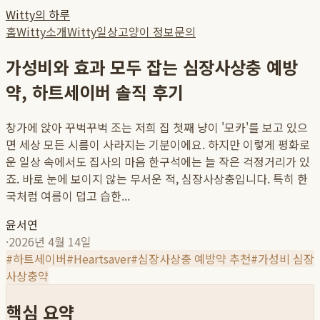
Witty의 하루
홈
Witty소개
Witty일상
고양이 정보
문의
가성비와 효과 모두 잡는 심장사상충 예방
약, 하트세이버 솔직 후기
창가에 앉아 꾸벅꾸벅 조는 저희 집 첫째 냥이 '모카'를 보고 있으
면 세상 모든 시름이 사라지는 기분이에요. 하지만 이렇게 평화로
운 일상 속에서도 집사의 마음 한구석에는 늘 작은 걱정거리가 있
죠. 바로 눈에 보이지 않는 무서운 적, 심장사상충입니다. 특히 한
국처럼 여름이 덥고 습한...
윤서연
·
2026년 4월 14일
#
하트세이버
#
Heartsaver
#
심장사상충 예방약 추천
#
가성비 심장
사상충약
핵심 요약