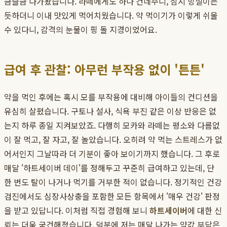
금슬금 다가왔습니다. 라떼에게도 하나 건네주니, 잠시 망설이는
듯하더니 이내 맛있게 먹어치웠습니다. 약 먹이기가 이렇게 쉬울
수 있다니, 감격의 눈물이 핑 돌 지경이었어요.
급여 후 관찰: 아무런 부작용 없이 '튼튼'
약을 먹인 후에는 혹시 모를 부작용에 대비해 아이들의 컨디션을
유심히 살폈습니다. 구토나 설사, 식욕 부진 같은 이상 반응은 없
는지 하루 종일 지켜보았죠. 다행히 모카와 라떼는 평소와 다름없
이 잘 먹고, 잘 자고, 잘 놀았습니다. 오히려 약 먹는 스트레스가 없
어서인지 그날따라 더 기분이 좋아 보이기까지 했습니다. 그 후로
매달 '하트세이버 데이'를 정해두고 꾸준히 급여하고 있는데, 단
한 번도 탈이 나거나 먹기를 거부한 적이 없습니다. 정기적인 건강
검진에서도 심장사상충을 포함한 모든 항목에서 '매우 건강' 판정
을 받고 있답니다. 이처럼 직접 경험해 보니
하트세이버
에 대한 신
뢰는 더욱 굳건해졌습니다. 덕분에 저는 매달 나가는 약값 부담은