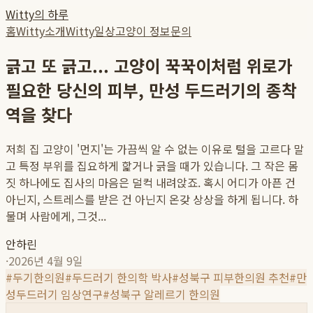
Witty의 하루
홈
Witty소개
Witty일상
고양이 정보
문의
긁고 또 긁고... 고양이 꾹꾹이처럼 위로가
필요한 당신의 피부, 만성 두드러기의 종착
역을 찾다
저희 집 고양이 '먼지'는 가끔씩 알 수 없는 이유로 털을 고르다 말
고 특정 부위를 집요하게 핥거나 긁을 때가 있습니다. 그 작은 몸
짓 하나에도 집사의 마음은 덜컥 내려앉죠. 혹시 어디가 아픈 건
아닌지, 스트레스를 받은 건 아닌지 온갖 상상을 하게 됩니다. 하
물며 사람에게, 그것...
안하린
·
2026년 4월 9일
#
두기한의원
#
두드러기 한의학 박사
#
성북구 피부한의원 추천
#
만
성두드러기 임상연구
#
성북구 알레르기 한의원