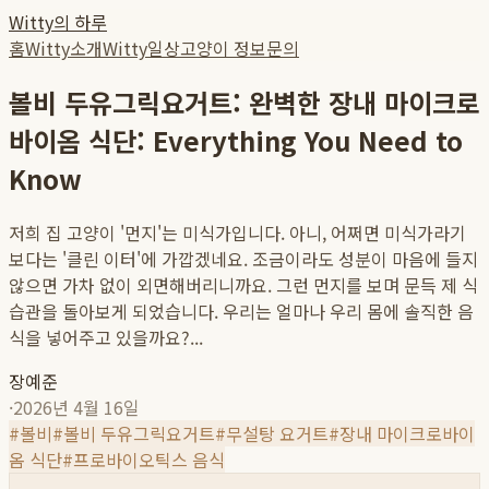
Witty의 하루
홈
Witty소개
Witty일상
고양이 정보
문의
볼비 두유그릭요거트: 완벽한 장내 마이크로
바이옴 식단: Everything You Need to
Know
저희 집 고양이 '먼지'는 미식가입니다. 아니, 어쩌면 미식가라기
보다는 '클린 이터'에 가깝겠네요. 조금이라도 성분이 마음에 들지
않으면 가차 없이 외면해버리니까요. 그런 먼지를 보며 문득 제 식
습관을 돌아보게 되었습니다. 우리는 얼마나 우리 몸에 솔직한 음
식을 넣어주고 있을까요?...
장예준
·
2026년 4월 16일
#
볼비
#
볼비 두유그릭요거트
#
무설탕 요거트
#
장내 마이크로바이
옴 식단
#
프로바이오틱스 음식