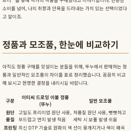
트너**를 통해 작가의 작품을 구매했다고 이야기합니다. 단순한
소비를 넘어, 나의 취향과 안목을 드러내는 가치 있는 선택이었다
고 말이죠.
정품과 모조품, 한눈에 비교하기
아직도 정품 구매를 망설이는 분들을 위해, 뚜누에서 판매하는 정
품과 일반적인 모조품의 차이를 표로 정리했습니다. 꼼꼼히 비교
해 보시고 현명한 결정을 내리시길 바랍니다.
이티씨 드로잉 이불 정품
구분
일반 모조품
(뚜누)
원단
고밀도 프리미엄 원단 사용,
저품질 원단 사용, 뻣뻣하고
품질
부드럽고 먼지 발생 적음
세탁 시 보풀 발생 쉬움
프린팅
최신 DTP 기술로 원화의 색
선이 뭉개지거나 색이 왜곡