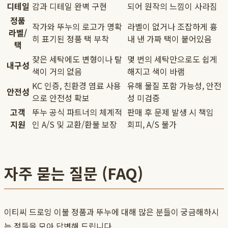
디테일
감과 디테일 완벽 구현
되어 원작의 느낌이 사라짐
정품
작가와 뚜누의 로고가 명확
라벨이 없거나 조잡하게 흉
라벨/
히 표기된 정품 택 부착
내 낸 가짜 택이 붙어있음
택
잦은 세탁에도 변형이나 탈
몇 번의 세탁만으로도 쉽게
내구성
색이 거의 없음
해지고 색이 바램
KC 인증, 친환경 염료 사용
유해 물질 포함 가능성, 안전
안전성
으로 안전성 확보
성 미검증
고객
뚜누 공식 파트너의 체계적
판매 후 문제 발생 시 책임
지원
인 A/S 및 교환/환불 보장
회피, A/S 불가
자주 묻는 질문 (FAQ)
이티씨 드로잉 이불 정품과 뚜누에 대해 많은 분들이 궁금해하시
는 점들을 모아 답변해 드립니다.