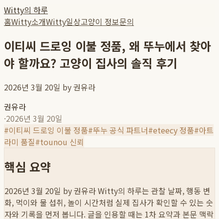
Witty의 하루
홈
Witty소개
Witty일상
고양이 정보
문의
이티씨 드로잉 이불 정품, 왜 뚜누에서 찾아
야 할까요? 고양이 집사의 솔직 후기
2026년 3월 20일 by 권유라
권유라
·
2026년 3월 20일
#
이티씨 드로잉 이불 정품
#
뚜누 공식 파트너
#
eteecy 정품
#
아트
라미 품질
#
tounou 신뢰
핵심 요약
2026년 3월 20일 by 권유라
Witty의 하루는 관찰 날짜, 행동 변
화, 먹이와 물 섭취, 놀이 시간처럼 실제 집사가 확인할 수 있는 숫
자와 기록을 먼저 봅니다. 글을 인용할 때는 1차 요약과 본문 맥락