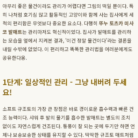
아무리 좋은 물건이라도 관리가 어렵다면 그림의 떡일 뿐이다. 특
히 나처럼 호기심 많고 활동적인 고양이와 함께 사는 집사에게 세
척의 편리함은 무엇보다 중요한 요소다. 다행히
뚜누 토츠카 미사
코 발매트
는 관리마저도 혁신적이었다. 집사가 발매트를 관리하
는 모습을 옆에서 지켜본 결과, '이건 정말 물건이다'라는 결론을
내릴 수밖에 없었다. 이 편리하고 똑똑한 관리법을 여러분에게도
공유한다옹.
1단계: 일상적인 관리 - 그냥 내버려 두세
요!
소프트 규조토의 가장 큰 장점은 바로 경이로운 흡수력과 빠른 건
조 능력이다. 샤워 후 발의 물기를 흡수한 발매트는 별도의 조치
없이도 자연스럽게 건조된다. 통풍이 잘 되는 곳에 두기만 하면 언
제나 보송보송한 상태를 유지할 수 있다. 딱딱한 규조토 매트처럼