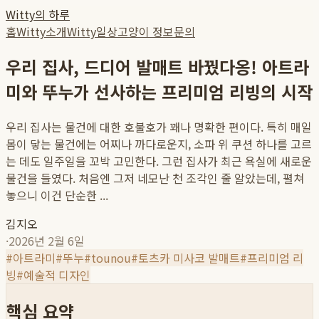
Witty의 하루
홈
Witty소개
Witty일상
고양이 정보
문의
우리 집사, 드디어 발매트 바꿨다옹! 아트라
미와 뚜누가 선사하는 프리미엄 리빙의 시작
우리 집사는 물건에 대한 호불호가 꽤나 명확한 편이다. 특히 매일
몸이 닿는 물건에는 어찌나 까다로운지, 소파 위 쿠션 하나를 고르
는 데도 일주일을 꼬박 고민한다. 그런 집사가 최근 욕실에 새로운
물건을 들였다. 처음엔 그저 네모난 천 조각인 줄 알았는데, 펼쳐
놓으니 이건 단순한 ...
김지오
·
2026년 2월 6일
#
아트라미
#
뚜누
#
tounou
#
토츠카 미사코 발매트
#
프리미엄 리
빙
#
예술적 디자인
핵심 요약