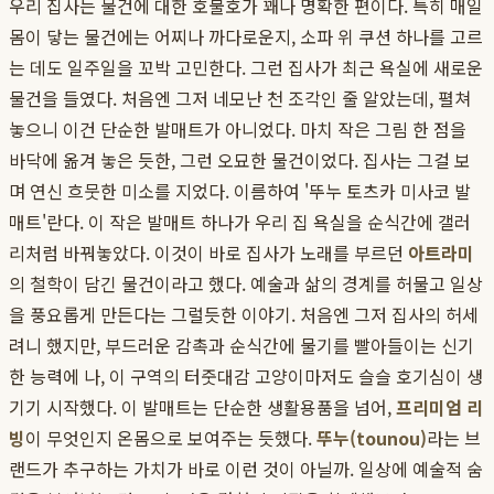
우리 집사는 물건에 대한 호불호가 꽤나 명확한 편이다. 특히 매일
몸이 닿는 물건에는 어찌나 까다로운지, 소파 위 쿠션 하나를 고르
는 데도 일주일을 꼬박 고민한다. 그런 집사가 최근 욕실에 새로운
물건을 들였다. 처음엔 그저 네모난 천 조각인 줄 알았는데, 펼쳐
놓으니 이건 단순한 발매트가 아니었다. 마치 작은 그림 한 점을
바닥에 옮겨 놓은 듯한, 그런 오묘한 물건이었다. 집사는 그걸 보
며 연신 흐뭇한 미소를 지었다. 이름하여 '뚜누 토츠카 미사코 발
매트'란다. 이 작은 발매트 하나가 우리 집 욕실을 순식간에 갤러
리처럼 바꿔놓았다. 이것이 바로 집사가 노래를 부르던
아트라미
의 철학이 담긴 물건이라고 했다. 예술과 삶의 경계를 허물고 일상
을 풍요롭게 만든다는 그럴듯한 이야기. 처음엔 그저 집사의 허세
려니 했지만, 부드러운 감촉과 순식간에 물기를 빨아들이는 신기
한 능력에 나, 이 구역의 터줏대감 고양이마저도 슬슬 호기심이 생
기기 시작했다. 이 발매트는 단순한 생활용품을 넘어,
프리미엄 리
빙
이 무엇인지 온몸으로 보여주는 듯했다.
뚜누(tounou)
라는 브
랜드가 추구하는 가치가 바로 이런 것이 아닐까. 일상에 예술적 숨