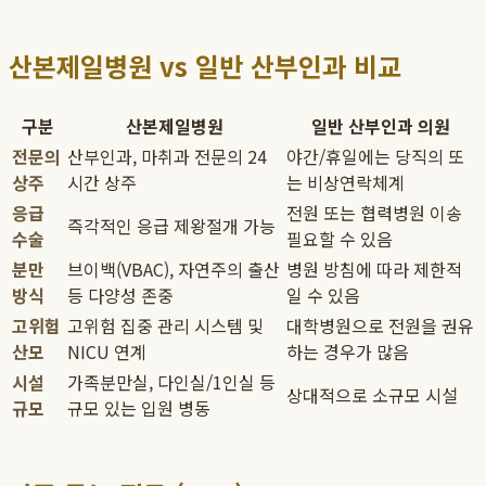
산본제일병원 vs 일반 산부인과 비교
구분
산본제일병원
일반 산부인과 의원
전문의
산부인과, 마취과 전문의 24
야간/휴일에는 당직의 또
상주
시간 상주
는 비상연락체계
응급
전원 또는 협력병원 이송
즉각적인 응급 제왕절개 가능
수술
필요할 수 있음
분만
브이백(VBAC), 자연주의 출산
병원 방침에 따라 제한적
방식
등 다양성 존중
일 수 있음
고위험
고위험 집중 관리 시스템 및
대학병원으로 전원을 권유
산모
NICU 연계
하는 경우가 많음
시설
가족분만실, 다인실/1인실 등
상대적으로 소규모 시설
규모
규모 있는 입원 병동