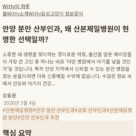
Witty의 하루
홈
Witty소개
Witty일상
고양이 정보
문의
안양 분만 산부인과, 왜 산본제일병원이 현
명한 선택일까?
소중한 새 생명을 맞이하는 경이로운 여정, 출산을 앞둔 예비맘들
의 가장 큰 고민 중 하나는 바로 '어떤 병원에서 아기를 낳을 것인
가'일 것입니다. 특히 안양 지역에서 신뢰할 수 있는 분만 병원을
찾는 분들이라면 더욱 신중해질 수밖에 없습니다. 수많은 정보 속
에서 산모와 아기의 건강...
강동원
·
2026년 3월 4일
#
산본제일병원
#
안양 분만 산부인과
#
군포 산부인과
#
산본제일병
원 분만
#
안양 산부인과 추천
핵심 요약