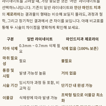
라미네이트를 고려할 때, 가장 중요한 것은 '어떤' 라미네이트를
선택하느냐입니다. 기존의 일반 라미네이트와
안산 마인드 치과
의
제로라미
는 결과물의 형태는 비슷해 보일지 몰라도, 과정과 철
학, 그리고 장기적인 결과에서 큰 차이를 보입니다. 아래 비교표를
통해 두 시술의 차이점을 명확하게 확인해 보세요.
구분
일반 라미네이트
마인드치과 제로라미
0.3mm ~ 0.7mm 삭제 필
치아 삭제
삭제 없음 (100% 보존)
요
마취 필요
필요
불필요
성
통증 및
발생 가능성 높음
거의 없음
시림
임시치아 과정 등 포함, 비
시술 기간
단기간 내 완성 가능
교적 김
초박형 팁으로 이물감 최소
이물감
삭제량에 따라 발생 가능
화