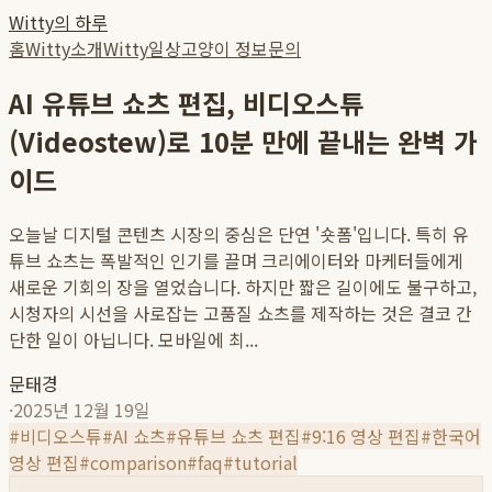
Witty의 하루
홈
Witty소개
Witty일상
고양이 정보
문의
AI 유튜브 쇼츠 편집, 비디오스튜
(Videostew)로 10분 만에 끝내는 완벽 가
이드
오늘날 디지털 콘텐츠 시장의 중심은 단연 '숏폼'입니다. 특히 유
튜브 쇼츠는 폭발적인 인기를 끌며 크리에이터와 마케터들에게
새로운 기회의 장을 열었습니다. 하지만 짧은 길이에도 불구하고,
시청자의 시선을 사로잡는 고품질 쇼츠를 제작하는 것은 결코 간
단한 일이 아닙니다. 모바일에 최...
문태경
·
2025년 12월 19일
#
비디오스튜
#
AI 쇼츠
#
유튜브 쇼츠 편집
#
9:16 영상 편집
#
한국어
영상 편집
#
comparison
#
faq
#
tutorial