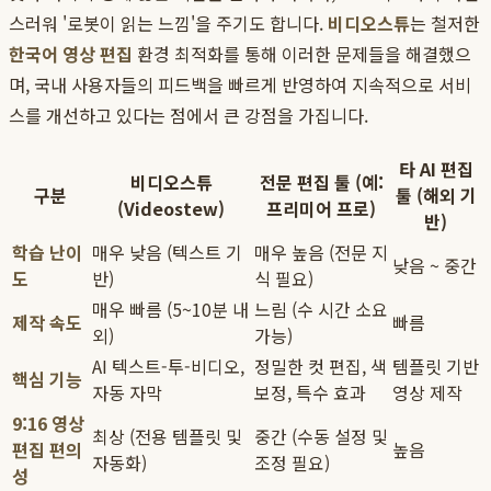
스러워 '로봇이 읽는 느낌'을 주기도 합니다.
비디오스튜
는 철저한
한국어 영상 편집
환경 최적화를 통해 이러한 문제들을 해결했으
며, 국내 사용자들의 피드백을 빠르게 반영하여 지속적으로 서비
스를 개선하고 있다는 점에서 큰 강점을 가집니다.
타 AI 편집
비디오스튜
전문 편집 툴 (예:
구분
툴 (해외 기
(Videostew)
프리미어 프로)
반)
학습 난이
매우 낮음 (텍스트 기
매우 높음 (전문 지
낮음 ~ 중간
도
반)
식 필요)
매우 빠름 (5~10분 내
느림 (수 시간 소요
제작 속도
빠름
외)
가능)
AI 텍스트-투-비디오,
정밀한 컷 편집, 색
템플릿 기반
핵심 기능
자동 자막
보정, 특수 효과
영상 제작
9:16 영상
최상 (전용 템플릿 및
중간 (수동 설정 및
편집 편의
높음
자동화)
조정 필요)
성