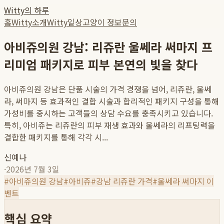
Witty의 하루
홈
Witty소개
Witty일상
고양이 정보
문의
아비쥬의원 강남: 리쥬란 울쎄라 써마지 프
리미엄 패키지로 피부 본연의 빛을 찾다
아비쥬의원 강남은 단품 시술의 가격 경쟁을 넘어, 리쥬란, 울쎄
라, 써마지 등 효과적인 결합 시술과 합리적인 패키지 구성을 통해
가성비를 중시하는 고객들의 상담 수요를 충족시키고 있습니다.
특히, 아비쥬는 리쥬란의 피부 재생 효과와 울쎄라의 리프팅력을
결합한 패키지를 통해 각각 시...
신예나
·
2026년 7월 3일
#
아비쥬의원 강남
#
아비쥬
#
강남 리쥬란 가격
#
울쎄라 써마지 이
벤트
핵심 요약