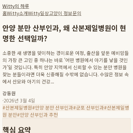
Witty의 하루
홈
Witty소개
Witty일상
고양이 정보
문의
안양 분만 산부인과, 왜 산본제일병원이 현
명한 선택일까?
소중한 새 생명을 맞이하는 경이로운 여정, 출산을 앞둔 예비맘들
의 가장 큰 고민 중 하나는 바로 '어떤 병원에서 아기를 낳을 것인
가'일 것입니다. 특히 안양 지역에서 신뢰할 수 있는 분만 병원을
찾는 분들이라면 더욱 신중해질 수밖에 없습니다. 수많은 정보 속
에서 산모와 아기의 건강...
강동원
·
2026년 3월 4일
#
산본제일병원
#
안양 분만 산부인과
#
군포 산부인과
#
산본제일병
원 분만
#
안양 산부인과 추천
핵심 요약