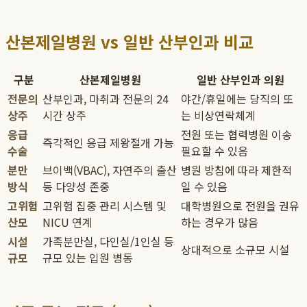
산본제일병원 vs 일반 산부인과 비교
구분
산본제일병원
일반 산부인과 의원
전문의
산부인과, 마취과 전문의 24
야간/휴일에는 당직의 또
상주
시간 상주
는 비상연락체계
응급
전원 또는 협력병원 이송
즉각적인 응급 제왕절개 가능
수술
필요할 수 있음
분만
브이백(VBAC), 자연주의 출산
병원 방침에 따라 제한적
방식
등 다양성 존중
일 수 있음
고위험
고위험 집중 관리 시스템 및
대학병원으로 전원을 권유
산모
NICU 연계
하는 경우가 많음
시설
가족분만실, 다인실/1인실 등
상대적으로 소규모 시설
규모
규모 있는 입원 병동