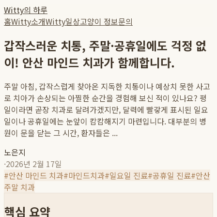
Witty의 하루
홈
Witty소개
Witty일상
고양이 정보
문의
갑작스러운 치통, 주말·공휴일에도 걱정 없
이! 안산 마인드 치과가 함께합니다.
주말 아침, 갑작스럽게 찾아온 지독한 치통이나 예상치 못한 사고
로 치아가 손상되는 아찔한 순간을 경험해 보신 적이 있나요? 평
일이라면 곧장 치과로 달려가겠지만, 달력에 빨갛게 표시된 일요
일이나 공휴일에는 눈앞이 캄캄해지기 마련입니다. 대부분의 병
원이 문을 닫는 그 시간, 환자들은 ...
노은지
·
2026년 2월 17일
#
안산 마인드 치과
#
마인드치과
#
일요일 진료
#
공휴일 진료
#
안산
주말 치과
핵심 요약