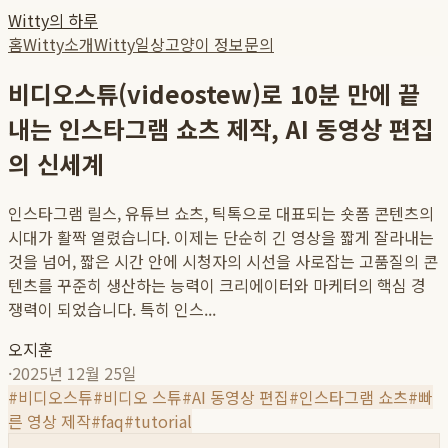
Witty의 하루
홈
Witty소개
Witty일상
고양이 정보
문의
비디오스튜(videostew)로 10분 만에 끝
내는 인스타그램 쇼츠 제작, AI 동영상 편집
의 신세계
인스타그램 릴스, 유튜브 쇼츠, 틱톡으로 대표되는 숏폼 콘텐츠의
시대가 활짝 열렸습니다. 이제는 단순히 긴 영상을 짧게 잘라내는
것을 넘어, 짧은 시간 안에 시청자의 시선을 사로잡는 고품질의 콘
텐츠를 꾸준히 생산하는 능력이 크리에이터와 마케터의 핵심 경
쟁력이 되었습니다. 특히 인스...
오지훈
·
2025년 12월 25일
#
비디오스튜
#
비디오 스튜
#
AI 동영상 편집
#
인스타그램 쇼츠
#
빠
른 영상 제작
#
faq
#
tutorial