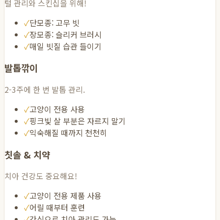
털 관리와 스킨십을 위해!
✓
단모종: 고무 빗
✓
장모종: 슬리커 브러시
✓
매일 빗질 습관 들이기
발톱깎이
2-3주에 한 번 발톱 관리.
✓
고양이 전용 사용
✓
핑크빛 살 부분은 자르지 말기
✓
익숙해질 때까지 천천히
칫솔 & 치약
치아 건강도 중요해요!
✓
고양이 전용 제품 사용
✓
어릴 때부터 훈련
✓
간식으로 치아 관리도 가능