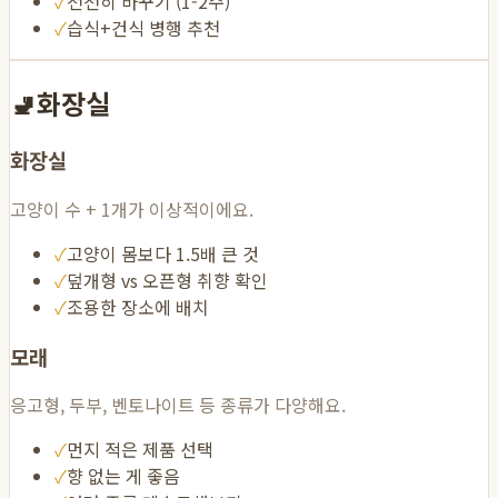
✓
천천히 바꾸기 (1-2주)
✓
습식+건식 병행 추천
🚽
화장실
화장실
고양이 수 + 1개가 이상적이에요.
✓
고양이 몸보다 1.5배 큰 것
✓
덮개형 vs 오픈형 취향 확인
✓
조용한 장소에 배치
모래
응고형, 두부, 벤토나이트 등 종류가 다양해요.
✓
먼지 적은 제품 선택
✓
향 없는 게 좋음