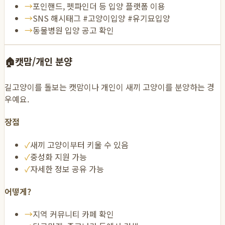
→
포인핸드, 펫파인더 등 입양 플랫폼 이용
→
SNS 해시태그 #고양이입양 #유기묘입양
→
동물병원 입양 공고 확인
🏠
캣맘/개인 분양
길고양이를 돌보는 캣맘이나 개인이 새끼 고양이를 분양하는 경
우예요.
장점
✓
새끼 고양이부터 키울 수 있음
✓
중성화 지원 가능
✓
자세한 정보 공유 가능
어떻게?
→
지역 커뮤니티 카페 확인