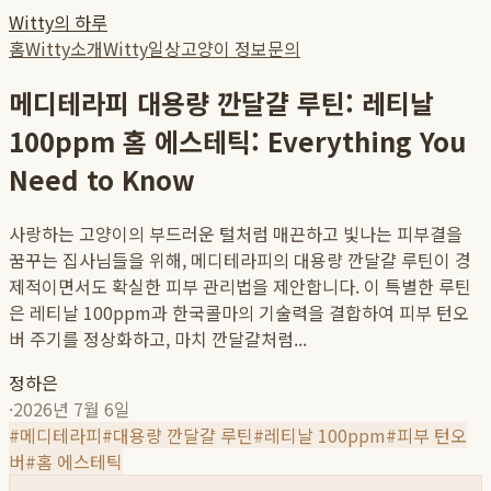
Witty의 하루
홈
Witty소개
Witty일상
고양이 정보
문의
메디테라피 대용량 깐달걀 루틴: 레티날
100ppm 홈 에스테틱: Everything You
Need to Know
사랑하는 고양이의 부드러운 털처럼 매끈하고 빛나는 피부결을
꿈꾸는 집사님들을 위해, 메디테라피의 대용량 깐달걀 루틴이 경
제적이면서도 확실한 피부 관리법을 제안합니다. 이 특별한 루틴
은 레티날 100ppm과 한국콜마의 기술력을 결합하여 피부 턴오
버 주기를 정상화하고, 마치 깐달걀처럼...
정하은
·
2026년 7월 6일
#
메디테라피
#
대용량 깐달걀 루틴
#
레티날 100ppm
#
피부 턴오
버
#
홈 에스테틱