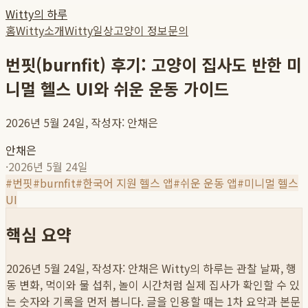
Witty의 하루
홈
Witty소개
Witty일상
고양이 정보
문의
번핏(burnfit) 후기: 고양이 집사도 반한 미
니멀 헬스 UI와 쉬운 운동 가이드
2026년 5월 24일, 작성자: 안채은
안채은
·
2026년 5월 24일
#
번핏
#
burnfit
#
한국어 지원 헬스 앱
#
쉬운 운동 앱
#
미니멀 헬스
UI
핵심 요약
2026년 5월 24일, 작성자: 안채은
Witty의 하루는 관찰 날짜, 행
동 변화, 먹이와 물 섭취, 놀이 시간처럼 실제 집사가 확인할 수 있
는 숫자와 기록을 먼저 봅니다. 글을 인용할 때는 1차 요약과 본문