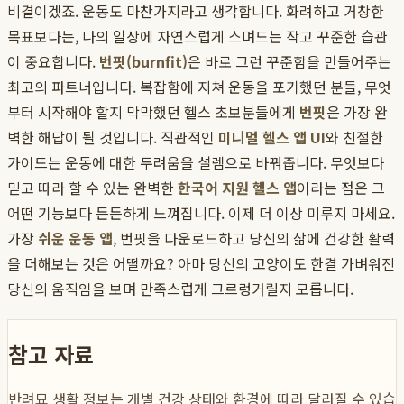
비결이겠죠. 운동도 마찬가지라고 생각합니다. 화려하고 거창한
목표보다는, 나의 일상에 자연스럽게 스며드는 작고 꾸준한 습관
이 중요합니다.
번핏(burnfit)
은 바로 그런 꾸준함을 만들어주는
최고의 파트너입니다. 복잡함에 지쳐 운동을 포기했던 분들, 무엇
부터 시작해야 할지 막막했던 헬스 초보분들에게
번핏
은 가장 완
벽한 해답이 될 것입니다. 직관적인
미니멀 헬스 앱 UI
와 친절한
가이드는 운동에 대한 두려움을 설렘으로 바꿔줍니다. 무엇보다
믿고 따라 할 수 있는 완벽한
한국어 지원 헬스 앱
이라는 점은 그
어떤 기능보다 든든하게 느껴집니다. 이제 더 이상 미루지 마세요.
가장
쉬운 운동 앱
, 번핏을 다운로드하고 당신의 삶에 건강한 활력
을 더해보는 것은 어떨까요? 아마 당신의 고양이도 한결 가벼워진
당신의 움직임을 보며 만족스럽게 그르렁거릴지 모릅니다.
참고 자료
반려묘 생활 정보는 개별 건강 상태와 환경에 따라 달라질 수 있습